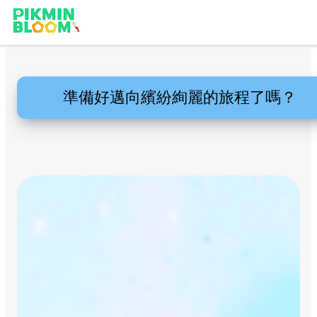
準備好邁向繽紛絢麗的旅程了嗎？