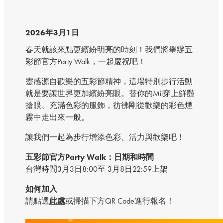
2026年3月1日
春天就該來點更繽紛明亮的時刻！我們將舉辦五
彩節官方Party Walk，一起慶祝吧！
靈感源自歡樂的五彩節精神，這場特別步行活動
就是要讓世界更加繽紛亮眼。替你的Mii穿上鮮豔
搶眼、充滿色彩的服飾，彷彿剛從歡樂的彩色煙
霧中走出來一般。
讓我們一起為步行增添色彩、活力與歡樂吧！
五彩節官方Party Walk：日期和時間
台灣時間3月3日8:00至 3月8日22:59上架
如何加入
請點選
此處
或掃描下方QR Code進行報名！